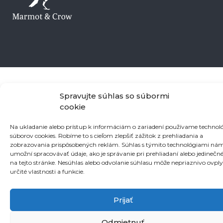
Spravujte súhlas so súbormi
cookie
Na ukladanie alebo prístup k informáciám o zariadení používame technol
súborov cookies. Robíme to s cieľom zlepšiť zážitok z prehliadania a
zobrazovania prispôsobených reklám. Súhlas s týmito technológiami ná
umožní spracovávať údaje, ako je správanie pri prehliadaní alebo jedinečné
na tejto stránke. Nesúhlas alebo odvolanie súhlasu môže nepriaznivo ovply
určité vlastnosti a funkcie.
Prijať
Odmietnuť