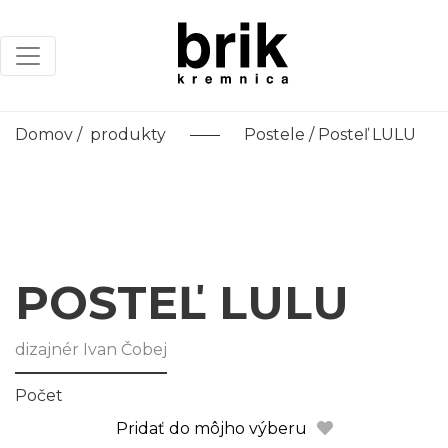
Menu
Domov
/
produkty
Postele
/ Posteľ LULU
POSTEĽ LULU
dizajnér Ivan Čobej
Počet
Pridať do môjho výberu