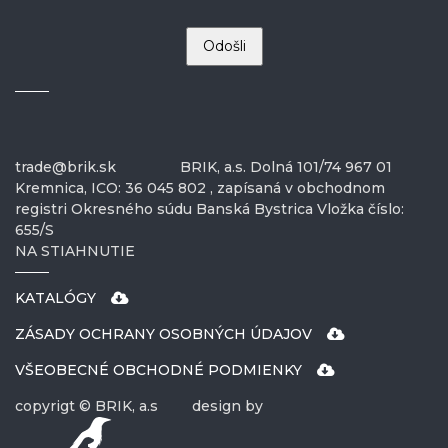
trade@brik.sk
BRIK, a.s. Dolná 101/74 967 01
Kremnica, ICO: 36 045 802 , zapísaná v obchodnom
registri Okresného súdu Banská Bystrica Vložka číslo:
655/S
NA STIAHNUTIE
KATALÓGY
ZÁSADY OCHRANY OSOBNÝCH ÚDAJOV
VŠEOBECNÉ OBCHODNÉ PODMIENKY
copyrigt © BRIK, a.s
design by