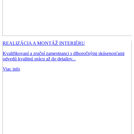
REALIZÁCIA A MONTÁŽ INTERIÉRU
Kvalifikovaní a zruční zamestnanci s dlhoročnými skúsenosťami
odvedú kvalitnú prácu až do detailov...
Viac info