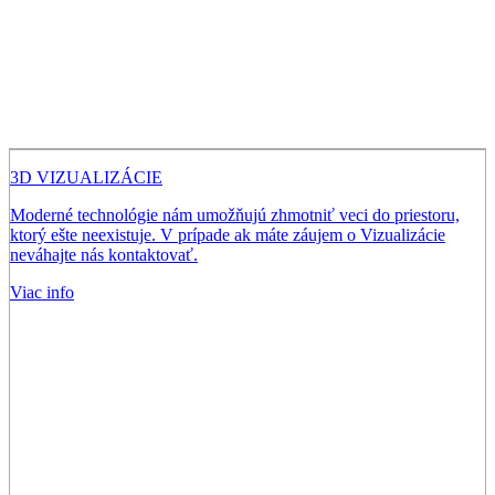
3D VIZUALIZÁCIE
Moderné technológie nám umožňujú zhmotniť veci do priestoru,
ktorý ešte neexistuje. V prípade ak máte záujem o Vizualizácie
neváhajte nás kontaktovať.
Viac info