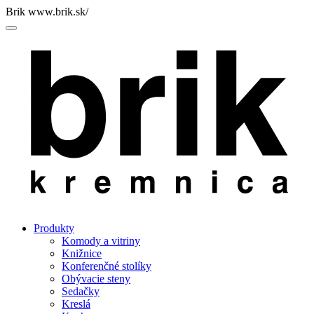
Brik
www.brik.sk/
Menu
Produkty
Komody a vitriny
Knižnice
Konferenčné stolíky
Obývacie steny
Sedačky
Kreslá