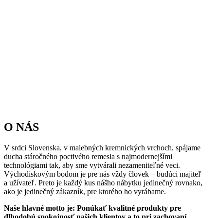
O NÁS
V srdci Slovenska, v malebných kremnických vrchoch, spájame
ducha stáročného poctivého remesla s najmodernejšími
technológiami tak, aby sme vytvárali nezameniteľné veci.
Východiskovým bodom je pre nás vždy človek – budúci majiteľ
a užívateľ. Preto je každý kus nášho nábytku jedinečný rovnako,
ako je jedinečný zákazník, pre ktorého ho vyrábame.
Naše hlavné motto je: Ponúkať kvalitné produkty pre
dlhodobú spokojnosť našich klientov a to pri zachovaní