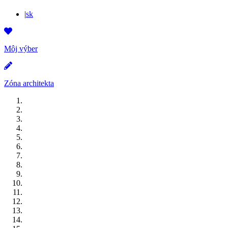
|
sk
Môj výber
Zóna architekta