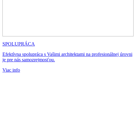
SPOLUPRÁCA
Efektívna spolupráca s Vašimi architektami na profesionálnej úrovni
je pre nás samozrejmosťou.
Viac info