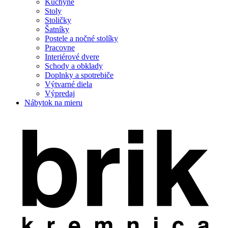
Kuchyne
Stoly
Stoličky
Šatníky
Postele a nočné stolíky
Pracovne
Interiérové dvere
Schody a obklady
Doplnky a spotrebiče
Výtvarné diela
Výpredaj
Nábytok na mieru