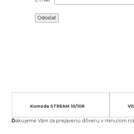
Komoda STREAM 10/10R
Vi
Ď
akujeme Vám za prejavenú dôveru v minulom roku,