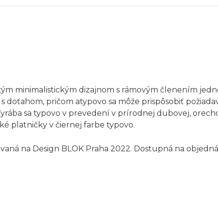
stým minimalistickým dizajnom s rámovým členením jedn
 s doťahom, pričom atypovo sa môže prispôsobiť požiada
Vyrába sa typovo v prevedení v prírodnej dubovej, orech
é platničky v čiernej farbe typovo.
tovaná na Design BLOK Praha 2022. Dostupná na objedn