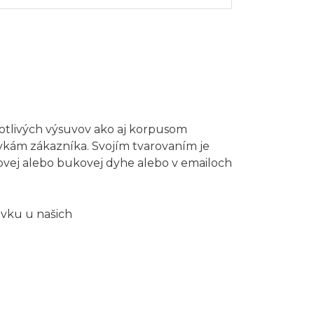
otlivých výsuvov ako aj korpusom
vkám zákazníka. Svojím tvarovaním je
ovej alebo bukovej dyhe alebo v emailoch
ávku u našich