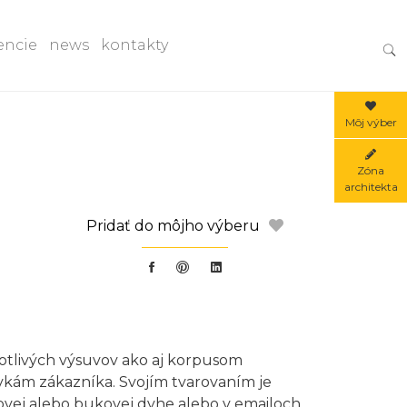
encie
news
kontakty
Môj výber
Zóna
architekta
Počet
Pridať do môjho výberu
Facebook share
PINTEREST share
Linkedin share
otlivých výsuvov ako aj korpusom
vkám zákazníka. Svojím tvarovaním je
ovej alebo bukovej dyhe alebo v emailoch