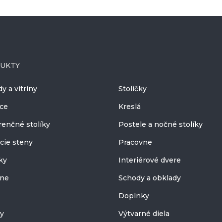
UKTY
 a vitríny
Stoličky
ice
Kreslá
renčné stolíky
Postele a nočné stolíky
cie steny
Pracovne
ky
Interiérové dvere
ne
Schody a obklady
Doplnky
ky
Výtvarné diela