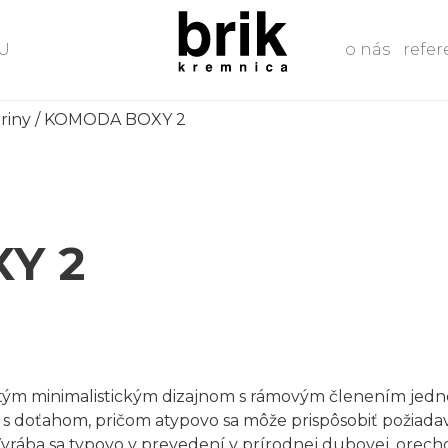
U
o nás
refer
riny
/ KOMODA BOXY 2
Y 2
stým minimalistickým dizajnom s rámovým členením jedn
 s doťahom, pričom atypovo sa môže prispôsobiť požiada
Vyrába sa typovo v prevedení v prírodnej dubovej, orech