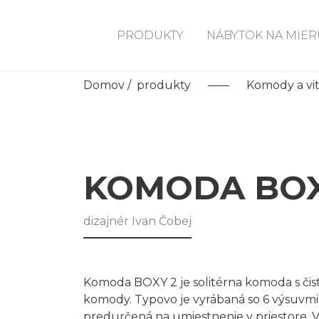
PRODUKTY
NÁBYTOK NA MIER
Domov
/
produkty
Komody a vit
KOMODA BOX
dizajnér Ivan Čobej
Komoda BOXY 2 je solitérna komoda s či
komody. Typovo je vyrábaná so 6 výsuvmi
predurčená na umiestnenie v priestore. 