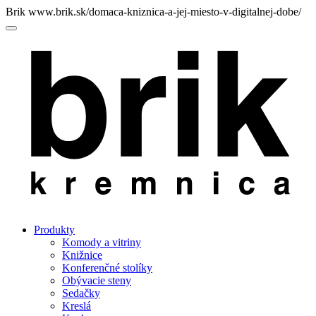
Brik
www.brik.sk/domaca-kniznica-a-jej-miesto-v-digitalnej-dobe/
Menu
Produkty
Komody a vitriny
Knižnice
Konferenčné stolíky
Obývacie steny
Sedačky
Kreslá