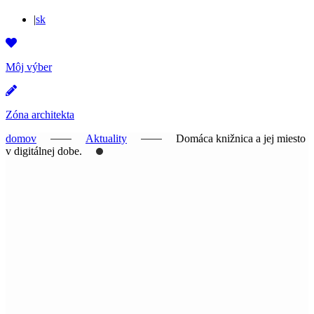
|
sk
Môj výber
Zóna architekta
domov
Aktuality
Domáca knižnica a jej miesto
v digitálnej dobe.