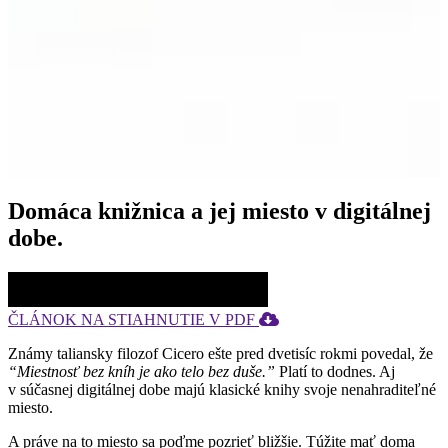
Domáca knižnica a jej miesto v digitálnej
dobe.
Facebook
Google
Tweet
Linkedin
share
plus
share
share
ČLÁNOK NA STIAHNUTIE V PDF
Známy taliansky filozof Cicero ešte pred dvetisíc rokmi povedal, že
“Miestnosť bez kníh je ako telo bez duše.”
Platí to dodnes. Aj
v súčasnej digitálnej dobe majú klasické knihy svoje nenahraditeľné
miesto.
A práve na to miesto sa poďme pozrieť bližšie. Túžite mať doma