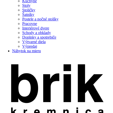
Kuchyne
Stoly
Stoličky
Šatníky
Postele a nočné stolíky
Pracovne
Interiérové dvere
Schody a obklady
Doplnky a spotrebiče
Výtvarné diela
Výpredaj
Nábytok na mieru