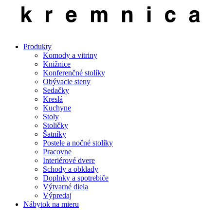
Produkty
Komody a vitriny
Knižnice
Konferenčné stolíky
Obývacie steny
Sedačky
Kreslá
Kuchyne
Stoly
Stoličky
Šatníky
Postele a nočné stolíky
Pracovne
Interiérové dvere
Schody a obklady
Doplnky a spotrebiče
Výtvarné diela
Výpredaj
Nábytok na mieru