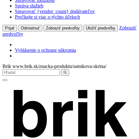
Spravovať možnosti
Správa služieb
Spravovať {vendor_count} dodávateľov
Prečítajte si viac o týchto účeloch
Zobraziť
Prijať
Odmietnuť
Zobraziť predvoľby
Uložiť predvoľby
predvoľby
Vyhlásenie o ochrane súkromia
Hore
Brik
www.brik.sk/znacka-produktu/satnikova-skrina/
Zatvoriť
Hľadať:
Hľadať
Menu