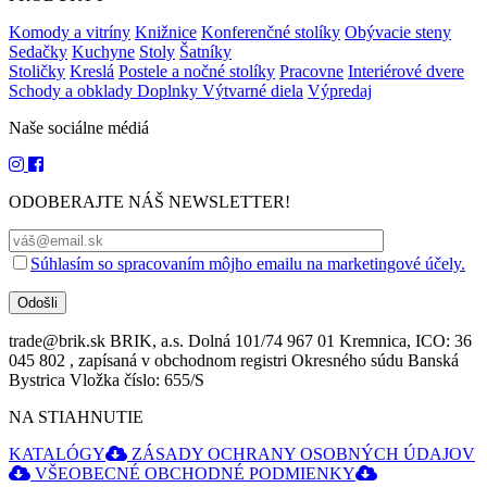
Komody a vitríny
Knižnice
Konferenčné stolíky
Obývacie steny
Sedačky
Kuchyne
Stoly
Šatníky
Stoličky
Kreslá
Postele a nočné stolíky
Pracovne
Interiérové dvere
Schody a obklady
Doplnky
Výtvarné diela
Výpredaj
Naše sociálne médiá
ODOBERAJTE NÁŠ NEWSLETTER!
Súhlasím so spracovaním môjho emailu na marketingové účely.
trade@brik.sk
BRIK, a.s. Dolná 101/74 967 01 Kremnica, ICO: 36
045 802 , zapísaná v obchodnom registri Okresného súdu Banská
Bystrica Vložka číslo: 655/S
NA STIAHNUTIE
KATALÓGY
ZÁSADY OCHRANY OSOBNÝCH ÚDAJOV
VŠEOBECNÉ OBCHODNÉ PODMIENKY