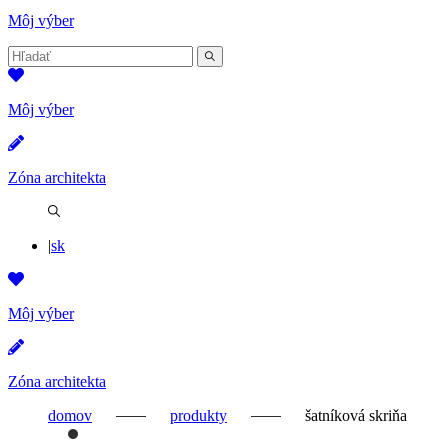
Môj výber
Hľadať:
Hľadať
Môj výber
Zóna architekta
Hľadať
|
sk
Môj výber
Zóna architekta
domov
produkty
šatníková skriňa